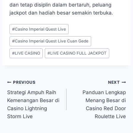
dan tetap disiplin dalam bertaruh, peluang
jackpot dan hadiah besar semakin terbuka.
Post
#
Casino Imperial Quest Live
Tags:
#
Casino Imperial Quest Live Cuan Gede
#
LIVE CASINO
#
LIVE CASINO FULL JACKPOT
Post
PREVIOUS
NEXT
Strategi Ampuh Raih
Panduan Lengkap
navigation
Kemenangan Besar di
Menang Besar di
Casino Lightning
Casino Red Door
Storm Live
Roulette Live