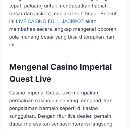
tepat, peluang untuk mendapatkan hadiah
besar dan jackpot menjadi lebih tinggi. Berikut
ini
LIVE CASINO FULL JACKPOT
akan
membahas secara lengkap mengenai bocoran
pola menang besar yang bisa diterapkan hari
ini.
Mengenal Casino Imperial
Quest Live
Casino Imperial Quest Live merupakan
permainan casino online yang menghadirkan
pengalaman bermain seperti di kasino
sungguhan. Dengan fitur live dealer, pemain
dapat merasakan sensasi interaksi langsung