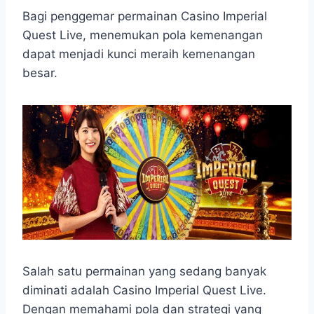
h
a
e
e
k
i
a
c
s
l
y
n
Bagi penggemar permainan Casino Imperial
t
e
s
e
p
e
Quest Live, menemukan pola kemenangan
s
b
e
g
e
dapat menjadi kunci meraih kemenangan
A
o
n
r
besar.
p
o
g
a
p
k
e
m
r
Salah satu permainan yang sedang banyak
diminati adalah Casino Imperial Quest Live.
Dengan memahami pola dan strategi yang