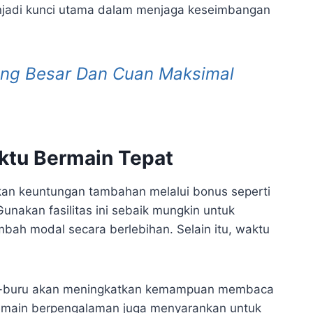
enjadi kunci utama dalam menjaga keseimbangan
ang Besar Dan Cuan Maksimal
ktu Bermain Tepat
ikan keuntungan tambahan melalui bonus seperti
unakan fasilitas ini sebaik mungkin untuk
ah modal secara berlebihan. Selain itu, waktu
uru-buru akan meningkatkan kemampuan membaca
emain berpengalaman juga menyarankan untuk