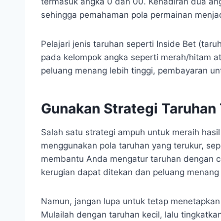
termasuk angka 0 dan 00. Kehadiran dua ang
sehingga pemahaman pola permainan menjadi 
Pelajari jenis taruhan seperti Inside Bet (ta
pada kelompok angka seperti merah/hitam ata
peluang menang lebih tinggi, pembayaran unt
Gunakan Strategi Taruhan 
Salah satu strategi ampuh untuk meraih hasi
menggunakan pola taruhan yang terukur, seper
membantu Anda mengatur taruhan dengan ce
kerugian dapat ditekan dan peluang menang
Namun, jangan lupa untuk tetap menetapkan b
Mulailah dengan taruhan kecil, lalu tingkatk