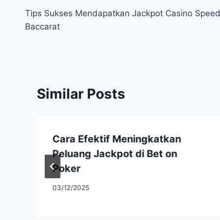
Tips Sukses Mendapatkan Jackpot Casino Spee
navigation
Baccarat
Similar Posts
Cara Efektif Meningkatkan
Peluang Jackpot di Bet on
Poker
By
03/12/2025
admineguolu