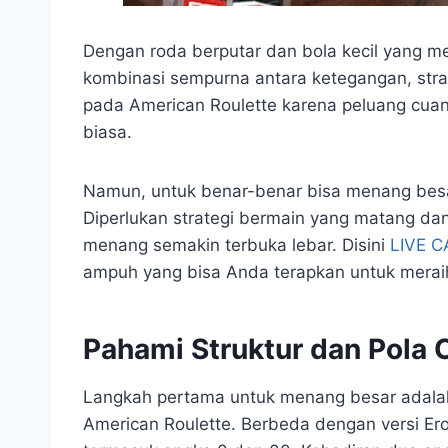
Dengan roda berputar dan bola kecil yang m
kombinasi sempurna antara ketegangan, stra
pada American Roulette karena peluang cuan
biasa.
Namun, untuk benar-benar bisa menang besa
Diperlukan strategi bermain yang matang da
menang semakin terbuka lebar. Disini
LIVE 
ampuh yang bisa Anda terapkan untuk merai
Pahami Struktur dan Pola 
Langkah pertama untuk menang besar adal
American Roulette. Berbeda dengan versi Ero