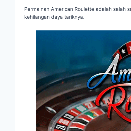
h
a
e
e
k
i
a
c
s
l
y
n
Permainan American Roulette adalah salah sa
t
e
s
e
p
e
kehilangan daya tariknya.
s
b
e
g
e
A
o
n
r
p
o
g
a
p
k
e
m
r