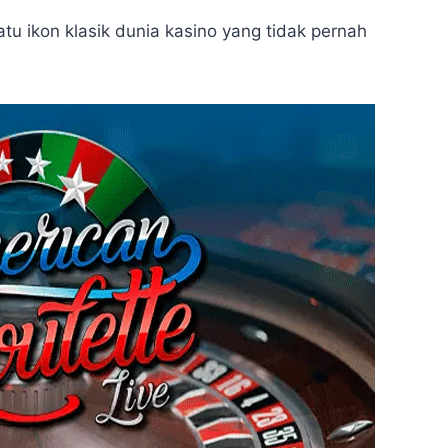
tu ikon klasik dunia kasino yang tidak pernah