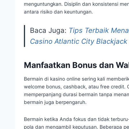
menguntungkan. Disiplin dan konsistensi m
antara risiko dan keuntungan.
Baca Juga:
Tips Terbaik Men
Casino Atlantic City Blackjack
Manfaatkan Bonus dan Wa
Bermain di kasino online sering kali member
welcome bonus, cashback, atau free credit. G
memperpanjang durasi bermain tanpa menamb
bermain juga berpengaruh.
Bermain ketika Anda fokus dan tidak terb
pola dan mengambil keputusan. Beberapa p