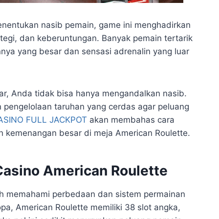
enentukan nasib pemain, game ini menghadirkan
tegi, dan keberuntungan. Banyak pemain tertarik
nya yang besar dan sensasi adrenalin yang luar
r, Anda tidak bisa hanya mengandalkan nasib.
n pengelolaan taruhan yang cerdas agar peluang
CASINO FULL JACKPOT
akan membahas cara
h kemenangan besar di meja American Roulette.
Casino American Roulette
ah memahami perbedaan dan sistem permainan
pa, American Roulette memiliki 38 slot angka,