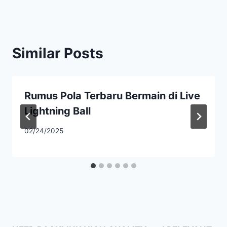
Similar Posts
Rumus Pola Terbaru Bermain di Live
Lightning Ball
By
02/24/2025
admineguolu