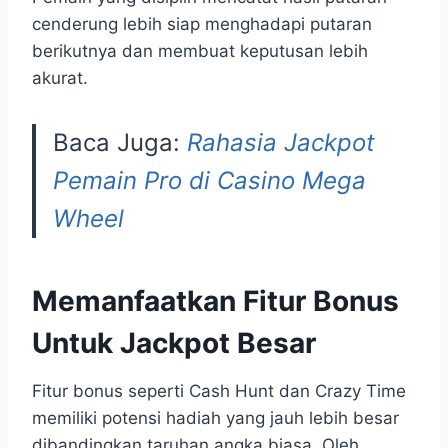
cenderung lebih siap menghadapi putaran
berikutnya dan membuat keputusan lebih
akurat.
Baca Juga:
Rahasia Jackpot
Pemain Pro di Casino Mega
Wheel
Memanfaatkan Fitur Bonus
Untuk Jackpot Besar
Fitur bonus seperti Cash Hunt dan Crazy Time
memiliki potensi hadiah yang jauh lebih besar
dibandingkan taruhan angka biasa. Oleh