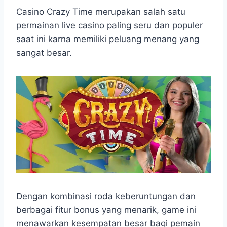
h
a
e
e
k
i
a
c
s
l
y
n
Casino Crazy Time merupakan salah satu
t
e
s
e
p
e
permainan live casino paling seru dan populer
s
b
e
g
e
saat ini karna memiliki peluang menang yang
A
o
n
r
sangat besar.
p
o
g
a
p
k
e
m
r
Dengan kombinasi roda keberuntungan dan
berbagai fitur bonus yang menarik, game ini
menawarkan kesempatan besar bagi pemain