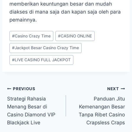
memberikan keuntungan besar dan mudah
diakses di mana saja dan kapan saja oleh para
pemainnya.
Post
#
Casino Crazy Time
#
CASINO ONLINE
Tags:
#
Jackpot Besar Casino Crazy Time
#
LIVE CASINO FULL JACKPOT
Post
PREVIOUS
NEXT
Strategi Rahasia
Panduan Jitu
navigation
Menang Besar di
Kemenangan Besar
Casino Diamond VIP
Tanpa Ribet Casino
Blackjack Live
Crapsless Craps