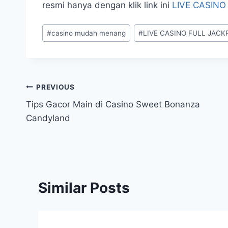
resmi hanya dengan klik link ini
LIVE CASINO
Post
#
casino mudah menang
#
LIVE CASINO FULL JACK
Tags:
Post
PREVIOUS
Tips Gacor Main di Casino Sweet Bonanza
navigation
Candyland
Similar Posts