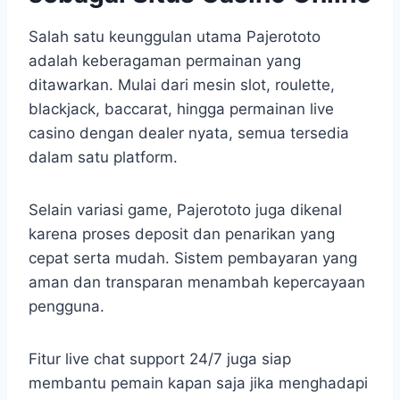
Salah satu keunggulan utama Pajerototo
adalah keberagaman permainan yang
ditawarkan. Mulai dari mesin slot, roulette,
blackjack, baccarat, hingga permainan live
casino dengan dealer nyata, semua tersedia
dalam satu platform.
Selain variasi game, Pajerototo juga dikenal
karena proses deposit dan penarikan yang
cepat serta mudah. Sistem pembayaran yang
aman dan transparan menambah kepercayaan
pengguna.
Fitur live chat support 24/7 juga siap
membantu pemain kapan saja jika menghadapi