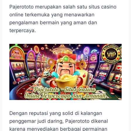
h
a
e
e
k
i
a
c
s
l
y
n
Pajerototo merupakan salah satu situs casino
t
e
s
e
p
e
online terkemuka yang menawarkan
s
b
e
g
e
pengalaman bermain yang aman dan
A
o
n
r
terpercaya.
p
o
g
a
p
k
e
m
r
Dengan reputasi yang solid di kalangan
penggemar judi daring, Pajerototo dikenal
karena menyediakan berbagai permainan