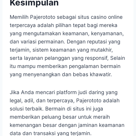
Kesimpulan
Memilih Pajerototo sebagai situs casino online
terpercaya adalah pilihan tepat bagi mereka
yang mengutamakan keamanan, kenyamanan,
dan variasi permainan. Dengan reputasi yang
terjamin, sistem keamanan yang mutakhir,
serta layanan pelanggan yang responsif, Selain
itu mampu memberikan pengalaman bermain
yang menyenangkan dan bebas khawatir.
Jika Anda mencari platform judi daring yang
legal, adil, dan terpercaya, Pajerototo adalah
solusi terbaik. Bermain di situs ini juga
memberikan peluang besar untuk meraih
kemenangan besar dengan jaminan keamanan
data dan transaksi yang terjamin.