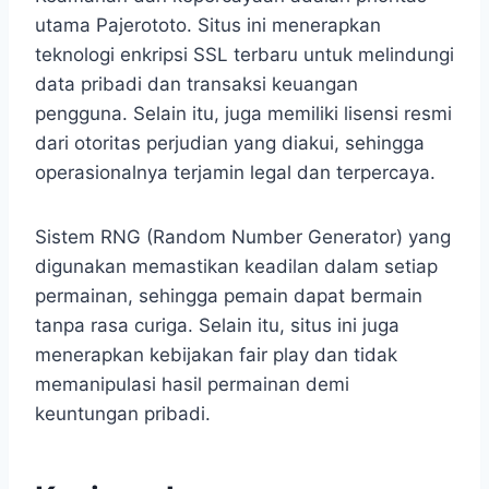
utama Pajerototo. Situs ini menerapkan
teknologi enkripsi SSL terbaru untuk melindungi
data pribadi dan transaksi keuangan
pengguna. Selain itu, juga memiliki lisensi resmi
dari otoritas perjudian yang diakui, sehingga
operasionalnya terjamin legal dan terpercaya.
Sistem RNG (Random Number Generator) yang
digunakan memastikan keadilan dalam setiap
permainan, sehingga pemain dapat bermain
tanpa rasa curiga. Selain itu, situs ini juga
menerapkan kebijakan fair play dan tidak
memanipulasi hasil permainan demi
keuntungan pribadi.