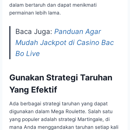
dalam bertaruh dan dapat menikmati
permainan lebih lama.
Baca Juga:
Panduan Agar
Mudah Jackpot di Casino Bac
Bo Live
Gunakan Strategi Taruhan
Yang Efektif
Ada berbagai strategi taruhan yang dapat
digunakan dalam Mega Roulette. Salah satu
yang populer adalah strategi Martingale, di
mana Anda menggandakan taruhan setiap kali