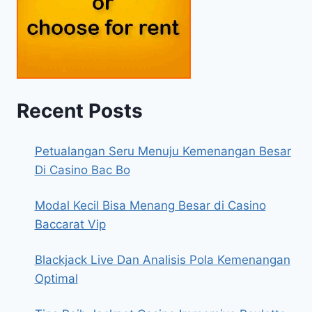
Recent Posts
Petualangan Seru Menuju Kemenangan Besar
Di Casino Bac Bo
Modal Kecil Bisa Menang Besar di Casino
Baccarat Vip
Blackjack Live Dan Analisis Pola Kemenangan
Optimal