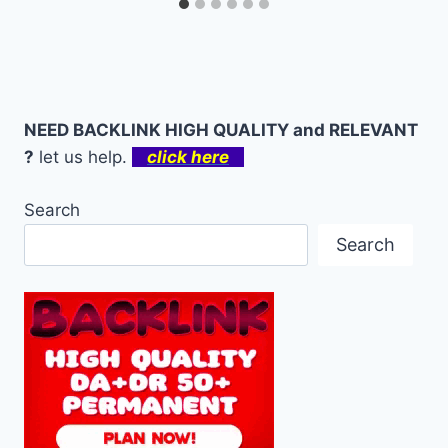
NEED BACKLINK HIGH QUALITY and RELEVANT
?
let us help.
click here
Search
Search