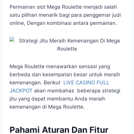
h
a
e
e
k
i
a
c
s
l
y
n
Permainan slot Mega Roulette menjadi salah
t
e
s
e
p
e
satu pilihan menarik bagi para penggemar judi
s
b
e
g
e
online, Dengan kombinasi antara permainan.
A
o
n
r
p
o
g
a
p
k
e
m
r
Mega Roulette menawarkan sensasi yang
berbeda dan kesempatan besar untuk meraih
kemenangan. Berikut
LIVE CASINO FULL
JACKPOT
akan membahas beberapa strategi
jitu yang dapat membantu Anda meraih
kemenangan di Mega Roulette.
Pahami Aturan Dan Fitur