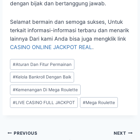
dengan bijak dan bertanggung jawab.
Selamat bermain dan semoga sukses, Untuk
terkait informasi-informasi terbaru dan menarik
lainnya Dari kami Anda bisa juga mengklik link
CASINO ONLINE JACKPOT REAL
.
Post
#
Aturan Dan Fitur Permainan
Tags:
#
Kelola Bankroll Dengan Baik
#
Kemenangan Di Mega Roulette
#
LIVE CASINO FULL JACKPOT
#
Mega Roulette
Post
PREVIOUS
NEXT