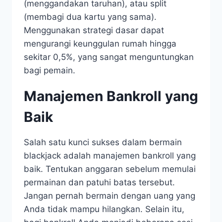
(menggandakan taruhan), atau split
(membagi dua kartu yang sama).
Menggunakan strategi dasar dapat
mengurangi keunggulan rumah hingga
sekitar 0,5%, yang sangat menguntungkan
bagi pemain.
Manajemen Bankroll yang
Baik
Salah satu kunci sukses dalam bermain
blackjack adalah manajemen bankroll yang
baik. Tentukan anggaran sebelum memulai
permainan dan patuhi batas tersebut.
Jangan pernah bermain dengan uang yang
Anda tidak mampu hilangkan. Selain itu,