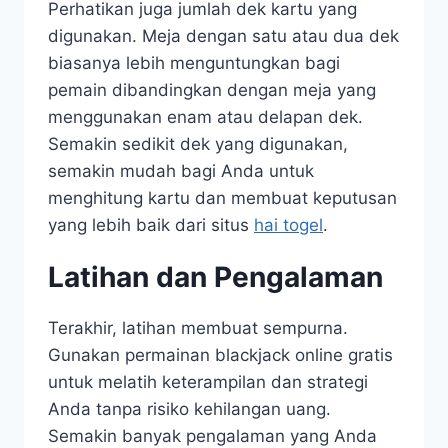
Perhatikan juga jumlah dek kartu yang
digunakan. Meja dengan satu atau dua dek
biasanya lebih menguntungkan bagi
pemain dibandingkan dengan meja yang
menggunakan enam atau delapan dek.
Semakin sedikit dek yang digunakan,
semakin mudah bagi Anda untuk
menghitung kartu dan membuat keputusan
yang lebih baik dari situs
hai togel
.
Latihan dan Pengalaman
Terakhir, latihan membuat sempurna.
Gunakan permainan blackjack online gratis
untuk melatih keterampilan dan strategi
Anda tanpa risiko kehilangan uang.
Semakin banyak pengalaman yang Anda