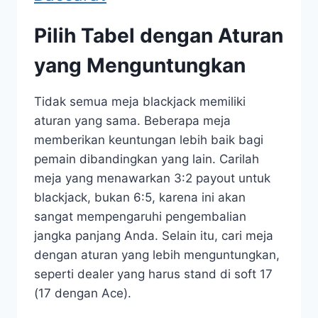
Pilih Tabel dengan Aturan
yang Menguntungkan
Tidak semua meja blackjack memiliki
aturan yang sama. Beberapa meja
memberikan keuntungan lebih baik bagi
pemain dibandingkan yang lain. Carilah
meja yang menawarkan 3:2 payout untuk
blackjack, bukan 6:5, karena ini akan
sangat mempengaruhi pengembalian
jangka panjang Anda. Selain itu, cari meja
dengan aturan yang lebih menguntungkan,
seperti dealer yang harus stand di soft 17
(17 dengan Ace).