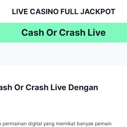
LIVE CASINO FULL JACKPOT
Cash Or Crash Live
ash Or Crash Live Dengan
tu permainan digital yang memikat banyak pemain