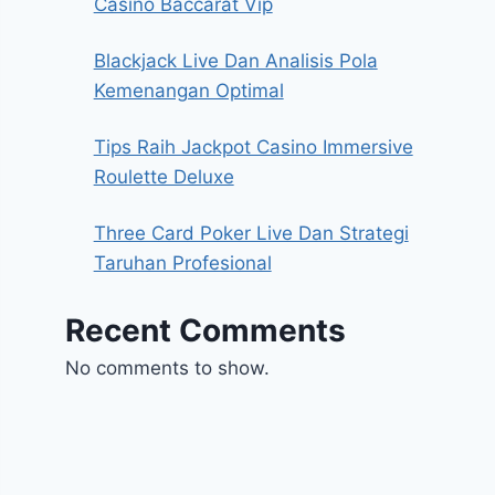
Casino Baccarat Vip
Blackjack Live Dan Analisis Pola
Kemenangan Optimal
Tips Raih Jackpot Casino Immersive
Roulette Deluxe
Three Card Poker Live Dan Strategi
Taruhan Profesional
Recent Comments
No comments to show.