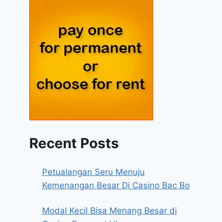
Recent Posts
Petualangan Seru Menuju
Kemenangan Besar Di Casino Bac Bo
Modal Kecil Bisa Menang Besar di