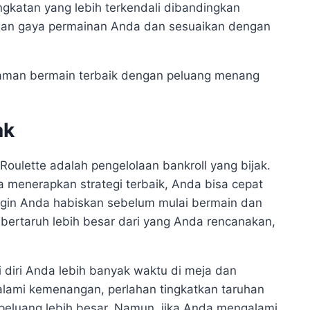
gkatan yang lebih terkendali dibandingkan
dengan gaya permainan Anda dan sesuaikan dengan
alaman bermain terbaik dengan peluang menang
ak
Roulette adalah pengelolaan bankroll yang bijak.
 menerapkan strategi terbaik, Anda bisa cepat
ngin Anda habiskan sebelum mulai bermain dan
 bertaruh lebih besar dari yang Anda rencanakan,
 diri Anda lebih banyak waktu di meja dan
lami kemenangan, perlahan tingkatkan taruhan
eluang lebih besar. Namun, jika Anda mengalami