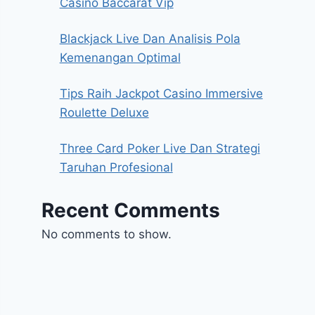
Casino Baccarat Vip
Blackjack Live Dan Analisis Pola
Kemenangan Optimal
Tips Raih Jackpot Casino Immersive
Roulette Deluxe
Three Card Poker Live Dan Strategi
Taruhan Profesional
Recent Comments
No comments to show.