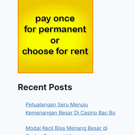
Recent Posts
Petualangan Seru Menuju
Kemenangan Besar Di Casino Bac Bo
Modal Kecil Bisa Menang Besar di