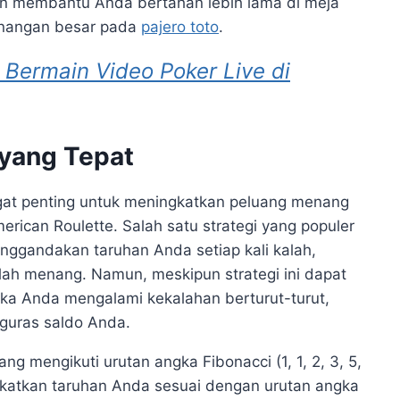
an membantu Anda bertahan lebih lama di meja
nangan besar pada
pajero toto
.
u Bermain Video Poker Live di
 yang Tepat
gat penting untuk meningkatkan peluang menang
ican Roulette. Salah satu strategi yang populer
nggandakan taruhan Anda setiap kali kalah,
ah menang. Namun, meskipun strategi ini dapat
jika Anda mengalami kekalahan berturut-turut,
guras saldo Anda.
yang mengikuti urutan angka Fibonacci (1, 1, 2, 3, 5,
ingkatkan taruhan Anda sesuai dengan urutan angka