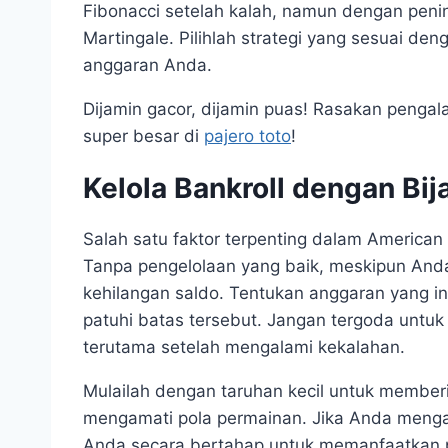
Fibonacci setelah kalah, namun dengan penin
Martingale. Pilihlah strategi yang sesuai 
anggaran Anda.
Dijamin gacor, dijamin puas! Rasakan peng
super besar di
pajero toto
!
Kelola Bankroll dengan Bij
Salah satu faktor terpenting dalam American 
Tanpa pengelolaan yang baik, meskipun Anda
kehilangan saldo. Tentukan anggaran yang i
patuhi batas tersebut. Jangan tergoda untuk
terutama setelah mengalami kekalahan.
Mulailah dengan taruhan kecil untuk memberi
mengamati pola permainan. Jika Anda menga
Anda secara bertahap untuk memanfaatkan p