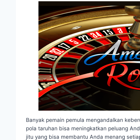
Banyak pemain pemula mengandalkan keber
pola taruhan bisa meningkatkan peluang An
jitu yang bisa membantu Anda menang setiap