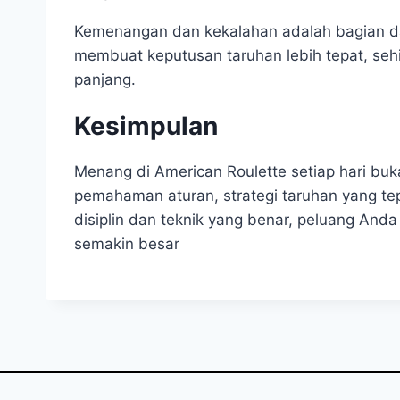
Kemenangan dan kekalahan adalah bagian da
membuat keputusan taruhan lebih tepat, seh
panjang.
Kesimpulan
Menang di American Roulette setiap hari buk
pemahaman aturan, strategi taruhan yang te
disiplin dan teknik yang benar, peluang An
semakin besar