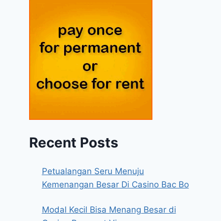
Recent Posts
Petualangan Seru Menuju
Kemenangan Besar Di Casino Bac Bo
Modal Kecil Bisa Menang Besar di