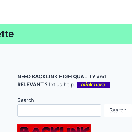
tte
NEED BACKLINK HIGH QUALITY and
RELEVANT ?
let us help.
click here
Search
Search