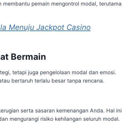
dan membantu pemain mengontrol modal, terutama
a Menuju Jackpot Casino
aat Bermain
tegi, tetapi juga pengelolaan modal dan emosi.
au bertaruh terlalu besar tanpa rencana.
kerugian serta sasaran kemenangan Anda. Hal ini
an mengurangi risiko kehilangan seluruh modal.