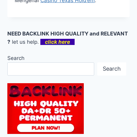
Mengenai
Casino Texas Hold’em
.
NEED BACKLINK HIGH QUALITY and RELEVANT
?
let us help.
click here
Search
Search