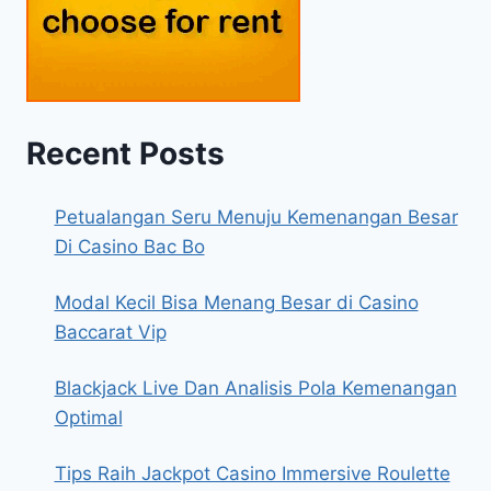
Recent Posts
Petualangan Seru Menuju Kemenangan Besar
Di Casino Bac Bo
Modal Kecil Bisa Menang Besar di Casino
Baccarat Vip
Blackjack Live Dan Analisis Pola Kemenangan
Optimal
Tips Raih Jackpot Casino Immersive Roulette