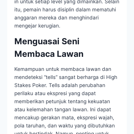
in untuk setiap level yang dimainkan. Selain
itu, pemain harus disiplin dalam mematuhi
anggaran mereka dan menghindari
mengejar kerugian.
Menguasai Seni
Membaca Lawan
Kemampuan untuk membaca lawan dan
mendeteksi “tells” sangat berharga di High
Stakes Poker. Tells adalah perubahan
perilaku atau ekspresi yang dapat
memberikan petunjuk tentang kekuatan
atau kelemahan tangan lawan. Ini dapat
mencakup gerakan mata, ekspresi wajah,
pola taruhan, dan waktu yang dibutuhkan
untuk bertindak. Namun, penting untuk