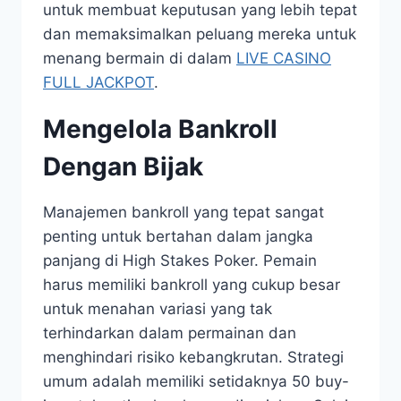
untuk membuat keputusan yang lebih tepat
dan memaksimalkan peluang mereka untuk
menang bermain di dalam
LIVE CASINO
FULL JACKPOT
.
Mengelola Bankroll
Dengan Bijak
Manajemen bankroll yang tepat sangat
penting untuk bertahan dalam jangka
panjang di High Stakes Poker. Pemain
harus memiliki bankroll yang cukup besar
untuk menahan variasi yang tak
terhindarkan dalam permainan dan
menghindari risiko kebangkrutan. Strategi
umum adalah memiliki setidaknya 50 buy-