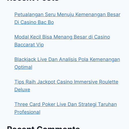
Petualangan Seru Menuju Kemenangan Besar
Di Casino Bac Bo
Modal Kecil Bisa Menang Besar di Casino
Baccarat Vip
Blackjack Live Dan Analisis Pola Kemenangan
Optimal
Tips Raih Jackpot Casino Immersive Roulette
Deluxe
Three Card Poker Live Dan Strategi Taruhan
Profesional