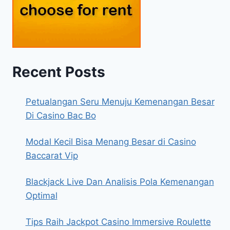
Recent Posts
Petualangan Seru Menuju Kemenangan Besar
Di Casino Bac Bo
Modal Kecil Bisa Menang Besar di Casino
Baccarat Vip
Blackjack Live Dan Analisis Pola Kemenangan
Optimal
Tips Raih Jackpot Casino Immersive Roulette