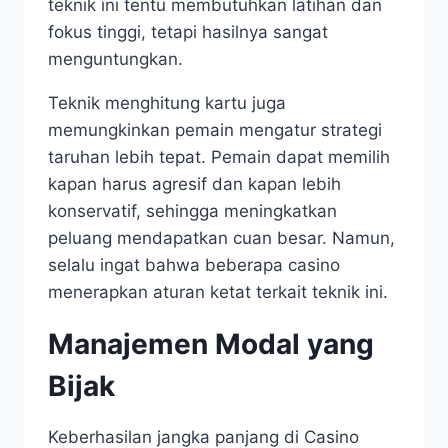
teknik ini tentu membutuhkan latihan dan
fokus tinggi, tetapi hasilnya sangat
menguntungkan.
Teknik menghitung kartu juga
memungkinkan pemain mengatur strategi
taruhan lebih tepat. Pemain dapat memilih
kapan harus agresif dan kapan lebih
konservatif, sehingga meningkatkan
peluang mendapatkan cuan besar. Namun,
selalu ingat bahwa beberapa casino
menerapkan aturan ketat terkait teknik ini.
Manajemen Modal yang
Bijak
Keberhasilan jangka panjang di Casino