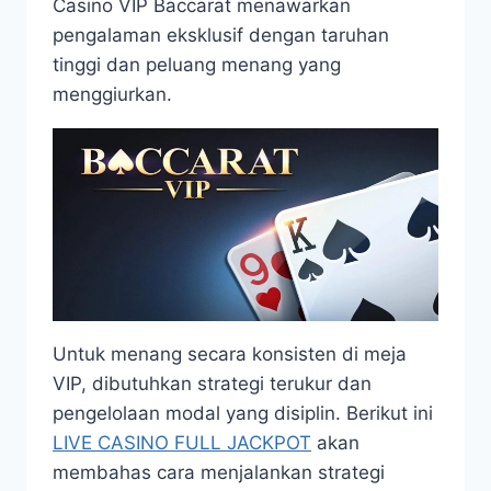
Casino VIP Baccarat menawarkan
pengalaman eksklusif dengan taruhan
tinggi dan peluang menang yang
menggiurkan.
Untuk menang secara konsisten di meja
VIP, dibutuhkan strategi terukur dan
pengelolaan modal yang disiplin. Berikut ini
LIVE CASINO FULL JACKPOT
akan
membahas cara menjalankan strategi