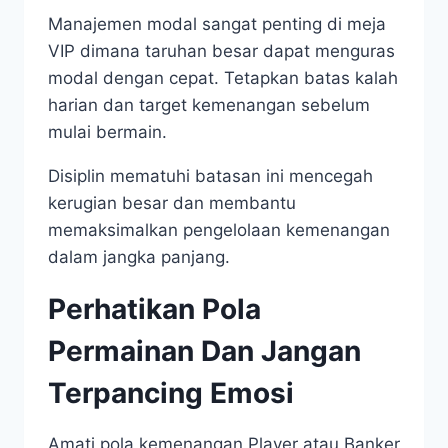
Manajemen modal sangat penting di meja
VIP dimana taruhan besar dapat menguras
modal dengan cepat. Tetapkan batas kalah
harian dan target kemenangan sebelum
mulai bermain.
Disiplin mematuhi batasan ini mencegah
kerugian besar dan membantu
memaksimalkan pengelolaan kemenangan
dalam jangka panjang.
Perhatikan Pola
Permainan Dan Jangan
Terpancing Emosi
Amati pola kemenangan Player atau Banker