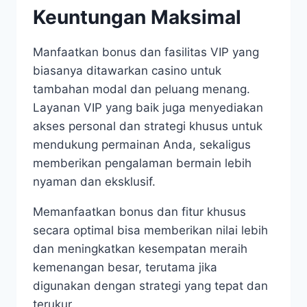
Keuntungan Maksimal
Manfaatkan bonus dan fasilitas VIP yang
biasanya ditawarkan casino untuk
tambahan modal dan peluang menang.
Layanan VIP yang baik juga menyediakan
akses personal dan strategi khusus untuk
mendukung permainan Anda, sekaligus
memberikan pengalaman bermain lebih
nyaman dan eksklusif.
Memanfaatkan bonus dan fitur khusus
secara optimal bisa memberikan nilai lebih
dan meningkatkan kesempatan meraih
kemenangan besar, terutama jika
digunakan dengan strategi yang tepat dan
terukur.