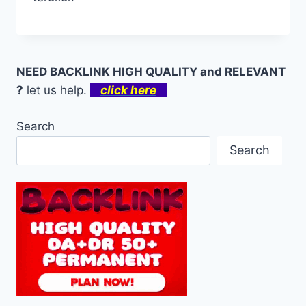
NEED BACKLINK HIGH QUALITY and RELEVANT
?
let us help.
click here
Search
Search