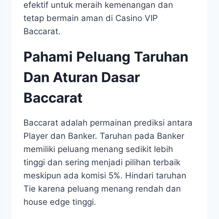
efektif untuk meraih kemenangan dan
tetap bermain aman di Casino VIP
Baccarat.
Pahami Peluang Taruhan
Dan Aturan Dasar
Baccarat
Baccarat adalah permainan prediksi antara
Player dan Banker. Taruhan pada Banker
memiliki peluang menang sedikit lebih
tinggi dan sering menjadi pilihan terbaik
meskipun ada komisi 5%. Hindari taruhan
Tie karena peluang menang rendah dan
house edge tinggi.