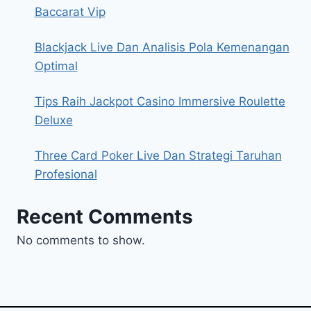
Baccarat Vip
Blackjack Live Dan Analisis Pola Kemenangan
Optimal
Tips Raih Jackpot Casino Immersive Roulette
Deluxe
Three Card Poker Live Dan Strategi Taruhan
Profesional
Recent Comments
No comments to show.