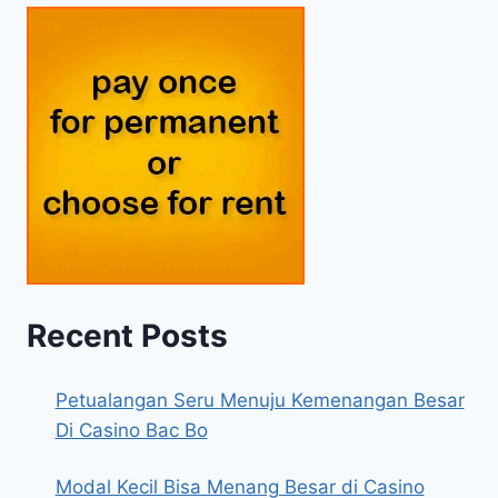
Recent Posts
Petualangan Seru Menuju Kemenangan Besar
Di Casino Bac Bo
Modal Kecil Bisa Menang Besar di Casino