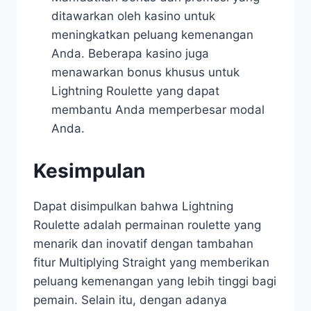
ditawarkan oleh kasino untuk
meningkatkan peluang kemenangan
Anda. Beberapa kasino juga
menawarkan bonus khusus untuk
Lightning Roulette yang dapat
membantu Anda memperbesar modal
Anda.
Kesimpulan
Dapat disimpulkan bahwa Lightning
Roulette adalah permainan roulette yang
menarik dan inovatif dengan tambahan
fitur Multiplying Straight yang memberikan
peluang kemenangan yang lebih tinggi bagi
pemain. Selain itu, dengan adanya