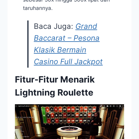
taruhannya.
Baca Juga:
Grand
Baccarat – Pesona
Klasik Bermain
Casino Full Jackpot
Fitur-Fitur Menarik
Lightning Roulette