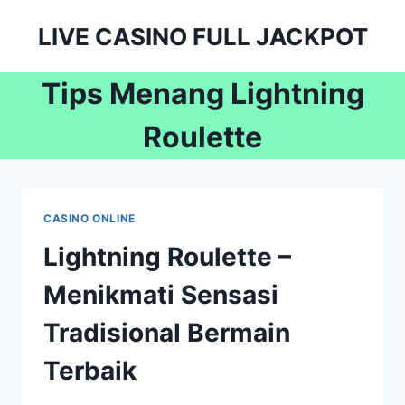
Skip
LIVE CASINO FULL JACKPOT
to
content
Tips Menang Lightning
Roulette
CASINO ONLINE
Lightning Roulette –
Menikmati Sensasi
Tradisional Bermain
Terbaik