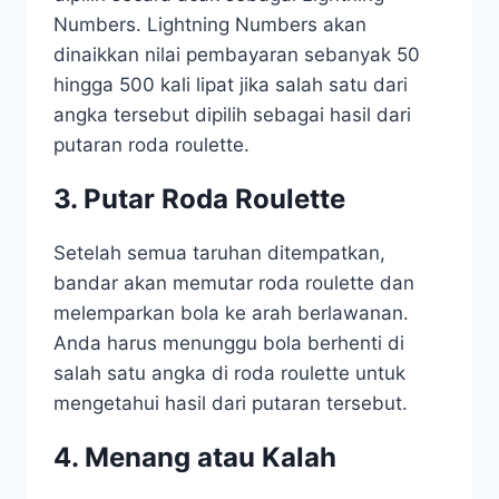
Numbers. Lightning Numbers akan
dinaikkan nilai pembayaran sebanyak 50
hingga 500 kali lipat jika salah satu dari
angka tersebut dipilih sebagai hasil dari
putaran roda roulette.
3. Putar Roda Roulette
Setelah semua taruhan ditempatkan,
bandar akan memutar roda roulette dan
melemparkan bola ke arah berlawanan.
Anda harus menunggu bola berhenti di
salah satu angka di roda roulette untuk
mengetahui hasil dari putaran tersebut.
4. Menang atau Kalah