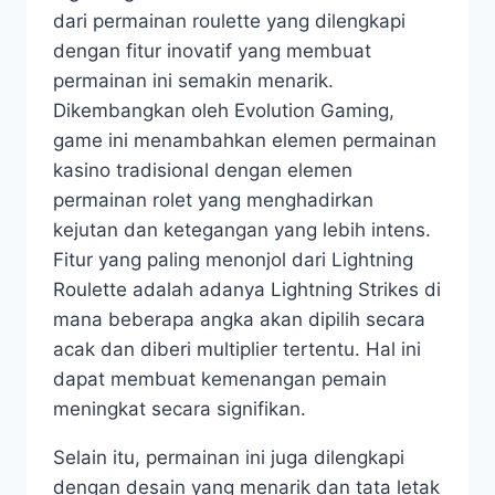
dari permainan roulette yang dilengkapi
dengan fitur inovatif yang membuat
permainan ini semakin menarik.
Dikembangkan oleh Evolution Gaming,
game ini menambahkan elemen permainan
kasino tradisional dengan elemen
permainan rolet yang menghadirkan
kejutan dan ketegangan yang lebih intens.
Fitur yang paling menonjol dari Lightning
Roulette adalah adanya Lightning Strikes di
mana beberapa angka akan dipilih secara
acak dan diberi multiplier tertentu. Hal ini
dapat membuat kemenangan pemain
meningkat secara signifikan.
Selain itu, permainan ini juga dilengkapi
dengan desain yang menarik dan tata letak