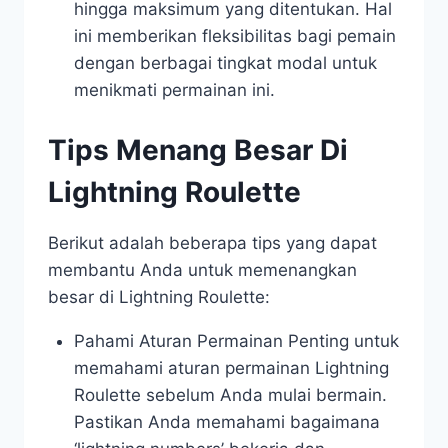
hingga maksimum yang ditentukan. Hal
ini memberikan fleksibilitas bagi pemain
dengan berbagai tingkat modal untuk
menikmati permainan ini.
Tips Menang Besar Di
Lightning Roulette
Berikut adalah beberapa tips yang dapat
membantu Anda untuk memenangkan
besar di Lightning Roulette:
Pahami Aturan Permainan Penting untuk
memahami aturan permainan Lightning
Roulette sebelum Anda mulai bermain.
Pastikan Anda memahami bagaimana