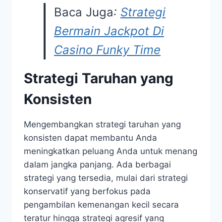
Baca Juga
:
Strategi
Bermain Jackpot Di
Casino Funky Time
Strategi Taruhan yang
Konsisten
Mengembangkan strategi taruhan yang
konsisten dapat membantu Anda
meningkatkan peluang Anda untuk menang
dalam jangka panjang. Ada berbagai
strategi yang tersedia, mulai dari strategi
konservatif yang berfokus pada
pengambilan kemenangan kecil secara
teratur hingga strategi agresif yang