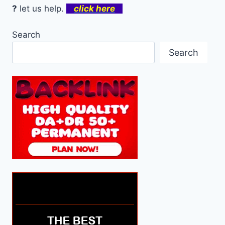
?
let us help.
click here
Search
Search