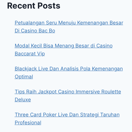
Recent Posts
Petualangan Seru Menuju Kemenangan Besar
Di Casino Bac Bo
Modal Kecil Bisa Menang Besar di Casino
Baccarat Vip
Blackjack Live Dan Analisis Pola Kemenangan
Optimal
Tips Raih Jackpot Casino Immersive Roulette
Deluxe
Three Card Poker Live Dan Strategi Taruhan
Profesional