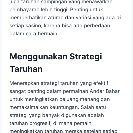
juga taruhan sampingan yang menawarkan
pembayaran lebih tinggi. Penting untuk
memperhatikan aturan dan variasi yang ada di
setiap kasino, karena bisa ada perbedaan
dalam cara bermain.
Menggunakan Strategi
Taruhan
Menerapkan strategi taruhan yang efektif
sangat penting dalam permainan Andar Bahar
untuk meningkatkan peluang menang dan
memaksimalkan keuntungan. Salah satu
strategi yang banyak digunakan adalah
taruhan progresif, di mana pemain
meningkatkan taruhan mereka setelah setiap