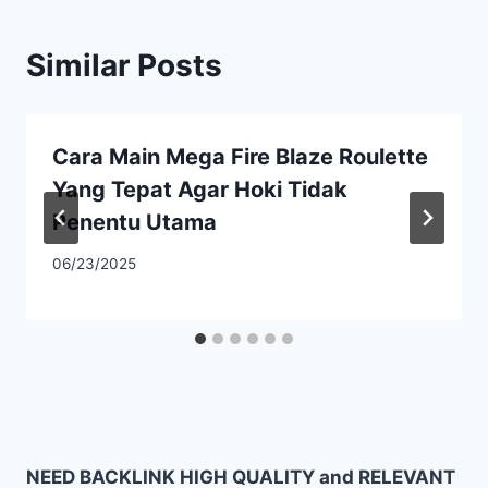
Similar Posts
Cara Main Mega Fire Blaze Roulette
Yang Tepat Agar Hoki Tidak
Penentu Utama
By
06/23/2025
admineguolu
NEED BACKLINK HIGH QUALITY and RELEVANT