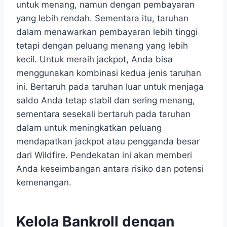
untuk menang, namun dengan pembayaran
yang lebih rendah. Sementara itu, taruhan
dalam menawarkan pembayaran lebih tinggi
tetapi dengan peluang menang yang lebih
kecil. Untuk meraih jackpot, Anda bisa
menggunakan kombinasi kedua jenis taruhan
ini. Bertaruh pada taruhan luar untuk menjaga
saldo Anda tetap stabil dan sering menang,
sementara sesekali bertaruh pada taruhan
dalam untuk meningkatkan peluang
mendapatkan jackpot atau pengganda besar
dari Wildfire. Pendekatan ini akan memberi
Anda keseimbangan antara risiko dan potensi
kemenangan.
Kelola Bankroll dengan