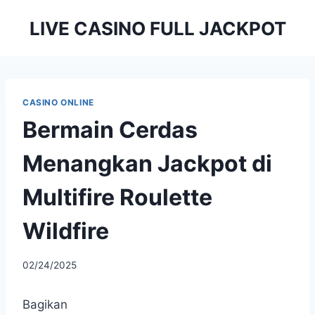
Skip
LIVE CASINO FULL JACKPOT
to
content
CASINO ONLINE
Bermain Cerdas
Menangkan Jackpot di
Multifire Roulette
Wildfire
By
02/24/2025
admineguolu
Bagikan