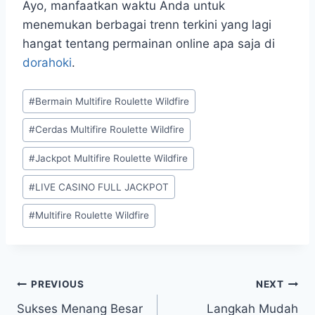
Ayo, manfaatkan waktu Anda untuk
menemukan berbagai trenn terkini yang lagi
hangat tentang permainan online apa saja di
dorahoki
.
Post
#
Bermain Multifire Roulette Wildfire
Tags:
#
Cerdas Multifire Roulette Wildfire
#
Jackpot Multifire Roulette Wildfire
#
LIVE CASINO FULL JACKPOT
#
Multifire Roulette Wildfire
Post
PREVIOUS
NEXT
Sukses Menang Besar
Langkah Mudah