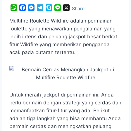
W
F
M
T
S
L
X
Share
h
a
e
e
k
i
a
c
s
l
y
n
Multifire Roulette Wildfire adalah permainan
t
e
s
e
p
e
roulette yang menawarkan pengalaman yang
s
b
e
g
e
lebih intens dan peluang jackpot besar berkat
A
o
n
r
fitur Wildfire yang memberikan pengganda
p
o
g
a
acak pada putaran tertentu.
p
k
e
m
r
Untuk meraih jackpot di permainan ini, Anda
perlu bermain dengan strategi yang cerdas dan
memanfaatkan fitur-fitur yang ada. Berikut
adalah tiga langkah yang bisa membantu Anda
bermain cerdas dan meningkatkan peluang