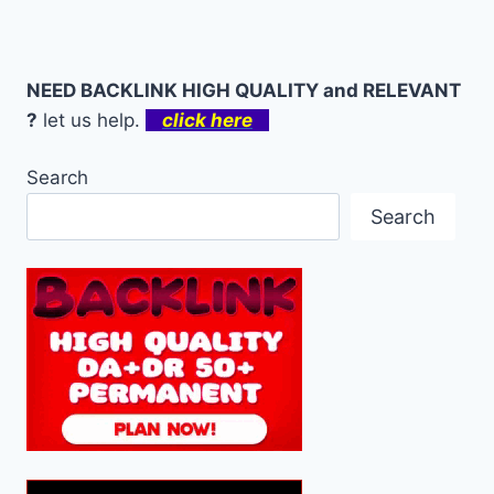
NEED BACKLINK HIGH QUALITY and RELEVANT
?
let us help.
click here
Search
Search