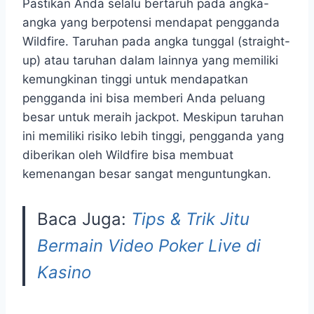
Pastikan Anda selalu bertaruh pada angka-
angka yang berpotensi mendapat pengganda
Wildfire. Taruhan pada angka tunggal (straight-
up) atau taruhan dalam lainnya yang memiliki
kemungkinan tinggi untuk mendapatkan
pengganda ini bisa memberi Anda peluang
besar untuk meraih jackpot. Meskipun taruhan
ini memiliki risiko lebih tinggi, pengganda yang
diberikan oleh Wildfire bisa membuat
kemenangan besar sangat menguntungkan.
Baca Juga:
Tips & Trik Jitu
Bermain Video Poker Live di
Kasino