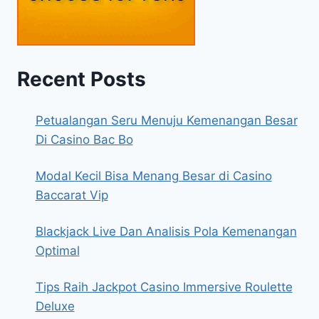
Recent Posts
Petualangan Seru Menuju Kemenangan Besar
Di Casino Bac Bo
Modal Kecil Bisa Menang Besar di Casino
Baccarat Vip
Blackjack Live Dan Analisis Pola Kemenangan
Optimal
Tips Raih Jackpot Casino Immersive Roulette
Deluxe