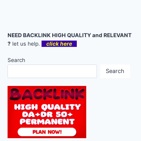
NEED BACKLINK HIGH QUALITY and RELEVANT
?
let us help.
click here
Search
Search