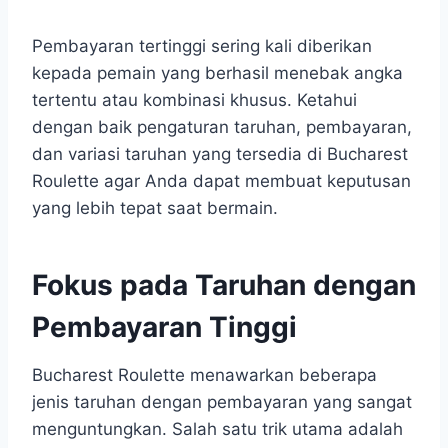
Pembayaran tertinggi sering kali diberikan
kepada pemain yang berhasil menebak angka
tertentu atau kombinasi khusus. Ketahui
dengan baik pengaturan taruhan, pembayaran,
dan variasi taruhan yang tersedia di Bucharest
Roulette agar Anda dapat membuat keputusan
yang lebih tepat saat bermain.
Fokus pada Taruhan dengan
Pembayaran Tinggi
Bucharest Roulette menawarkan beberapa
jenis taruhan dengan pembayaran yang sangat
menguntungkan. Salah satu trik utama adalah