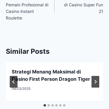
navigation
Pemain Profesional di
di Casino Super Fun
Casino Instant
21
Roulette
Similar Posts
Strategi Menang Maksimal di
Casino First Person Dragon Tiger
By
06/23/2025
admineguolu