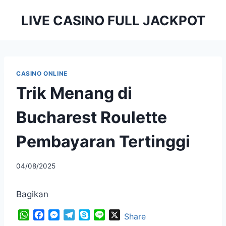
Skip
LIVE CASINO FULL JACKPOT
to
content
CASINO ONLINE
Trik Menang di
Bucharest Roulette
Pembayaran Tertinggi
By
04/08/2025
admineguolu
Bagikan
W
F
M
T
S
L
X
Share