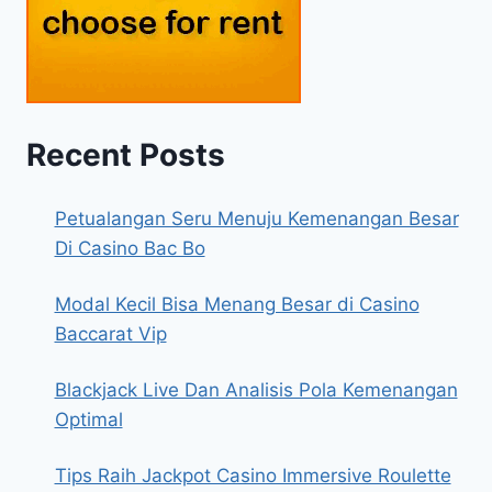
Recent Posts
Petualangan Seru Menuju Kemenangan Besar
Di Casino Bac Bo
Modal Kecil Bisa Menang Besar di Casino
Baccarat Vip
Blackjack Live Dan Analisis Pola Kemenangan
Optimal
Tips Raih Jackpot Casino Immersive Roulette