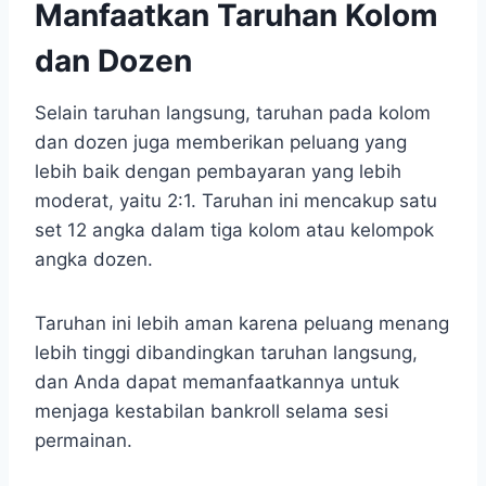
Manfaatkan Taruhan Kolom
dan Dozen
Selain taruhan langsung, taruhan pada kolom
dan dozen juga memberikan peluang yang
lebih baik dengan pembayaran yang lebih
moderat, yaitu 2:1. Taruhan ini mencakup satu
set 12 angka dalam tiga kolom atau kelompok
angka dozen.
Taruhan ini lebih aman karena peluang menang
lebih tinggi dibandingkan taruhan langsung,
dan Anda dapat memanfaatkannya untuk
menjaga kestabilan bankroll selama sesi
permainan.