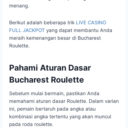
menang.
Berikut adalah beberapa trik
LIVE CASINO
FULL JACKPOT
yang dapat membantu Anda
meraih kemenangan besar di Bucharest
Roulette.
Pahami Aturan Dasar
Bucharest Roulette
Sebelum mulai bermain, pastikan Anda
memahami aturan dasar Roulette. Dalam varian
ini, pemain bertaruh pada angka atau
kombinasi angka tertentu yang akan muncul
pada roda roulette.