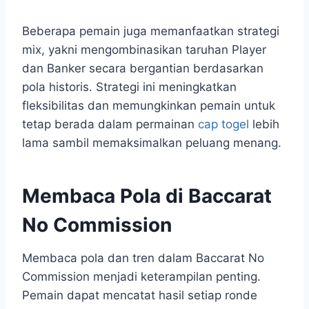
Beberapa pemain juga memanfaatkan strategi
mix, yakni mengombinasikan taruhan Player
dan Banker secara bergantian berdasarkan
pola historis. Strategi ini meningkatkan
fleksibilitas dan memungkinkan pemain untuk
tetap berada dalam permainan
cap togel
lebih
lama sambil memaksimalkan peluang menang.
Membaca Pola di Baccarat
No Commission
Membaca pola dan tren dalam Baccarat No
Commission menjadi keterampilan penting.
Pemain dapat mencatat hasil setiap ronde