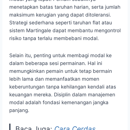
menetapkan batas taruhan harian, serta jumlah
maksimum kerugian yang dapat ditoleransi.
Strategi sederhana seperti taruhan flat atau
sistem Martingale dapat membantu mengontrol
risiko tanpa terlalu membebani modal.
Selain itu, penting untuk membagi modal ke
dalam beberapa sesi permainan. Hal ini
memungkinkan pemain untuk tetap bermain
lebih lama dan memanfaatkan momen
keberuntungan tanpa kehilangan kendali atas
keuangan mereka. Disiplin dalam manajemen
modal adalah fondasi kemenangan jangka
panjang.
Baca Juga:
Cara Cerdas