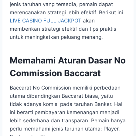
jenis taruhan yang tersedia, pemain dapat
merencanakan strategi lebih efektif. Berikut ini
LIVE CASINO FULL JACKPOT
akan
memberikan strategi efektif dan tips praktis
untuk meningkatkan peluang menang.
Memahami Aturan Dasar No
Commission Baccarat
Baccarat No Commission memiliki perbedaan
utama dibandingkan Baccarat biasa, yaitu
tidak adanya komisi pada taruhan Banker. Hal
ini berarti pembayaran kemenangan menjadi
lebih sederhana dan transparan. Pemain hanya
perlu memahami jenis taruhan utama: Player,