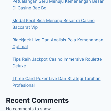
Petualangan Seru Menuju Kemenangan Besar
Di Casino Bac Bo
Modal Kecil Bisa Menang Besar di Casino
Baccarat Vip
Blackjack Live Dan Analisis Pola Kemenangan
Optimal
Tips Raih Jackpot Casino Immersive Roulette
Deluxe
Three Card Poker Live Dan Strategi Taruhan
Profesional
Recent Comments
No comments to show.