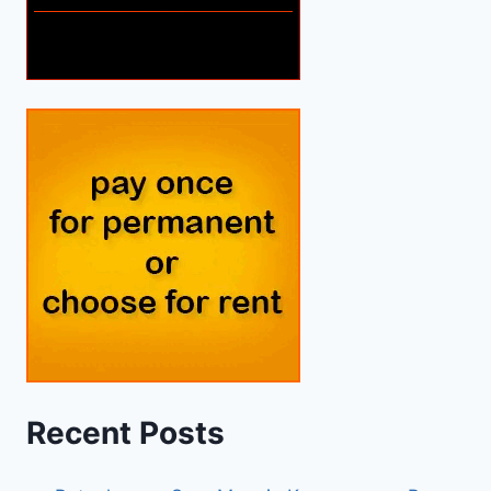
Recent Posts