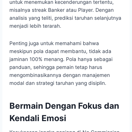
untuk menemukan kecenderungan tertentu,
misalnya streak Banker atau Player. Dengan
analisis yang teliti, prediksi taruhan selanjutnya
menjadi lebih terarah.
Penting juga untuk memahami bahwa
meskipun pola dapat membantu, tidak ada
jaminan 100% menang. Pola hanya sebagai
panduan, sehingga pemain tetap harus
mengombinasikannya dengan manajemen
modal dan strategi taruhan yang disiplin.
Bermain Dengan Fokus dan
Kendali Emosi